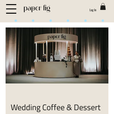
Log In
Life is Sweet
Wedding Coffee & Dessert